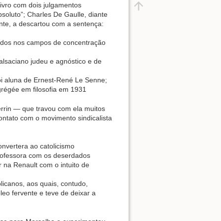
livro com dois julgamentos
oluto”; Charles De Gaulle, diante
ente, a descartou com a sentença:
erados nos campos de concentração
alsaciano judeu e agnóstico e de
foi aluna de Ernest-René Le Senne;
grégée em filosofia em 1931
rrin — que travou com ela muitos
ontato com o movimento sindicalista
nvertera ao catolicismo
professora com os deserdados
r na Renault com o intuito de
licanos, aos quais, contudo,
o fervente e teve de deixar a