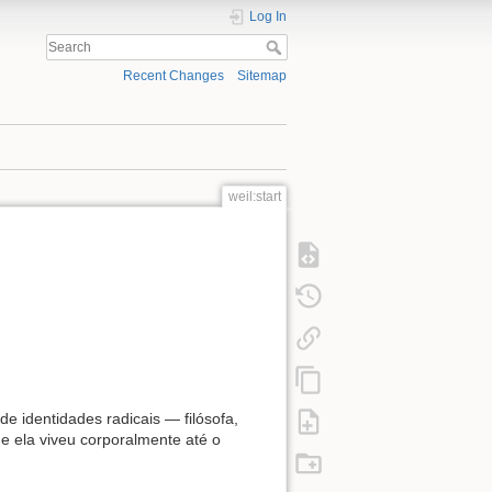
Log In
Recent Changes
Sitemap
weil:start
e identidades radicais — filósofa,
ue ela viveu corporalmente até o