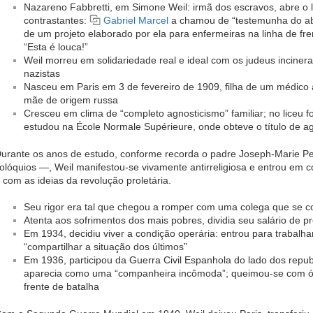
Nazareno Fabbretti, em Simone Weil: irmã dos escravos, abre o 
contrastantes:
Gabriel Marcel
a chamou de “testemunha do abs
de um projeto elaborado por ela para enfermeiras na linha de fr
“Esta é louca!”
Weil morreu em solidariedade real e ideal com os judeus incin
nazistas
Nasceu em Paris em 3 de fevereiro de 1909, filha de um médico 
mãe de origem russa
Cresceu em clima de “completo agnosticismo” familiar; no liceu 
estudou na École Normale Supérieure, onde obteve o título de a
urante os anos de estudo, conforme recorda o padre Joseph-Marie Pe
olóquios —, Weil manifestou-se vivamente antirreligiosa e entrou em c
 com as ideias da revolução proletária.
Seu rigor era tal que chegou a romper com uma colega que se co
Atenta aos sofrimentos dos mais pobres, dividia seu salário de 
Em 1934, decidiu viver a condição operária: entrou para trabalha
“compartilhar a situação dos últimos”
Em 1936, participou da Guerra Civil Espanhola do lado dos repub
aparecia como uma “companheira incômoda”; queimou-se com óle
frente de batalha