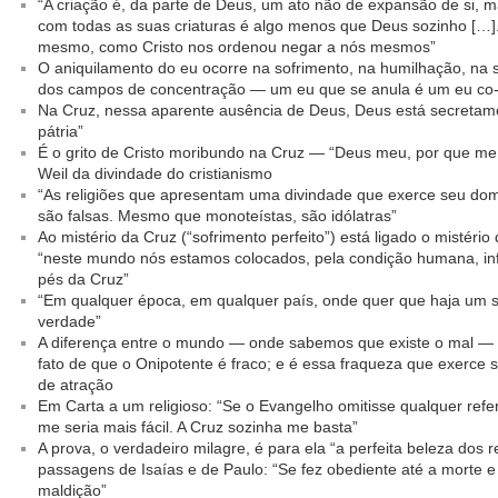
“A criação é, da parte de Deus, um ato não de expansão de si, m
com todas as suas criaturas é algo menos que Deus sozinho […].
mesmo, como Cristo nos ordenou negar a nós mesmos”
O aniquilamento do eu ocorre na sofrimento, na humilhação, na 
dos campos de concentração — um eu que se anula é um eu co-c
Na Cruz, nessa aparente ausência de Deus, Deus está secretame
pátria”
É o grito de Cristo moribundo na Cruz — “Deus meu, por que 
Weil da divindade do cristianismo
“As religiões que apresentam uma divindade que exerce seu domí
são falsas. Mesmo que monoteístas, são idólatras”
Ao mistério da Cruz (“sofrimento perfeito”) está ligado o mistério 
“neste mundo nós estamos colocados, pela condição humana, inf
pés da Cruz”
“Em qualquer época, em qualquer país, onde quer que haja um so
verdade”
A diferença entre o mundo — onde sabemos que existe o mal —
fato de que o Onipotente é fraco; e é essa fraqueza que exerce
de atração
Em Carta a um religioso: “Se o Evangelho omitisse qualquer refer
me seria mais fácil. A Cruz sozinha me basta”
A prova, o verdadeiro milagre, é para ela “a perfeita beleza dos r
passagens de Isaías e de Paulo: “Se fez obediente até a morte e
maldição”