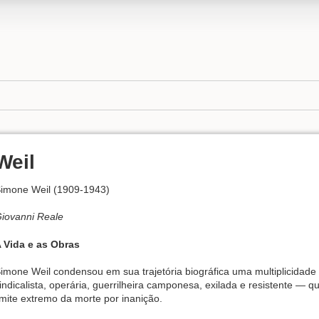
Weil
imone Weil (1909-1943)
iovanni Reale
 Vida e as Obras
imone Weil condensou em sua trajetória biográfica uma multiplicidade d
indicalista, operária, guerrilheira camponesa, exilada e resistente — q
imite extremo da morte por inanição.