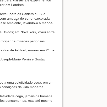
-se para Marselha e experimentou
rrer em Londres.
creveu para os Cahiers du Sud
, com ameaça de ser encarcerada
 esse ambiente, levando-o a mandá-
 Unidos; em Nova York, viveu entre
rticipar de missões perigosas
anatório de Ashford, morreu em 24 de
Joseph-Marie Perrin e Gustav
duo a uma coletividade cega, em um
s condições da vida moderna.
letividade cega, jamais os homens
prios pensamentos, mas até mesmo