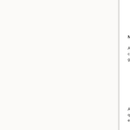
N
A
c
g
A
q
e