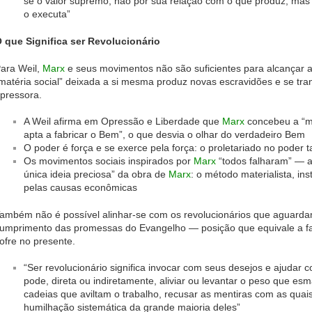
se o valor supremo, não por sua relação com o que produz, ma
o executa”
 que Significa ser Revolucionário
ara Weil,
Marx
e seus movimentos não são suficientes para alcançar as
matéria social” deixada a si mesma produz novas escravidões e se tra
pressora.
A Weil afirma em Opressão e Liberdade que
Marx
concebeu a “m
apta a fabricar o Bem”, o que desvia o olhar do verdadeiro Bem
O poder é força e se exerce pela força: o proletariado no poder
Os movimentos sociais inspirados por
Marx
“todos falharam” — a
única ideia preciosa” da obra de
Marx
: o método materialista, in
pelas causas econômicas
ambém não é possível alinhar-se com os revolucionários que aguarda
umprimento das promessas do Evangelho — posição que equivale a fa
ofre no presente.
“Ser revolucionário significa invocar com seus desejos e ajudar 
pode, direta ou indiretamente, aliviar ou levantar o peso que 
cadeias que aviltam o trabalho, recusar as mentiras com as quai
humilhação sistemática da grande maioria deles”