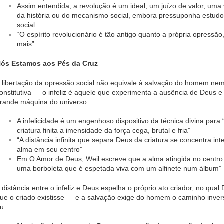
Assim entendida, a revolução é um ideal, um juízo de valor, um
da história ou do mecanismo social, embora pressuponha estudo
social
“O espírito revolucionário é tão antigo quanto a própria opressão
mais”
ós Estamos aos Pés da Cruz
 libertação da opressão social não equivale à salvação do homem nem
onstitutiva — o infeliz é aquele que experimenta a ausência de Deus e 
rande máquina do universo.
A infelicidade é um engenhoso dispositivo da técnica divina para
criatura finita a imensidade da força cega, brutal e fria”
“A distância infinita que separa Deus da criatura se concentra in
alma em seu centro”
Em O Amor de Deus, Weil escreve que a alma atingida no centro 
uma borboleta que é espetada viva com um alfinete num álbum”
 distância entre o infeliz e Deus espelha o próprio ato criador, no qual
ue o criado existisse — e a salvação exige do homem o caminho inver
u.