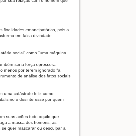
s por sua relação com o homem que
 finalidades emancipatórias, pois a
nsforma em falsa divindade
atéria social” como “uma máquina
 também seria força opressora
o menos por terem ignorado “a
strumento de análise dos fatos sociais
m uma catástrofe feliz como
talismo e desinteresse por quem
com suas ações tudo aquilo que
esmaga a massa dos homens, as
s se quer mascarar ou desculpar a