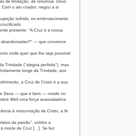
as de limitação, de renúncia. Deus
 Com o ato criador, negou a si
sujeição sofrida, no embrutecimento
rucificado
nte presente: “A Cruz é a nossa
me abandonastes?” — que convence
nio onde quer que lhe seja possível
da Trindade (“alegria perfeita”), mas
initamente longe da Trindade, aos
frimento, a Cruz de Cristo é a sua
 e Deus — que é bem — reside no
 sobre Weil uma força avassaladora
ência à ressurreição de Cristo, a fé
elatos da paixão”, unidos a
 à morte de Cruz […]. Se fez