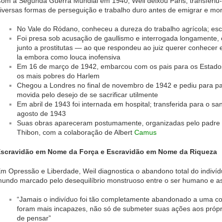
om a Segunda Guerra Mundial em 1940, Weil deixou Paris, transferiu
iversas formas de perseguição e trabalho duro antes de emigrar e mo
No Vale do Ródano, conheceu a dureza do trabalho agrícola; es
Foi presa sob acusação de gaullismo e interrogada longamente
junto a prostitutas — ao que respondeu ao juiz querer conhecer
la embora como louca inofensiva
Em 16 de março de 1942, embarcou com os pais para os Estados
os mais pobres do Harlem
Chegou a Londres no final de novembro de 1942 e pediu para pa
movida pelo desejo de se sacrificar utilmente
Em abril de 1943 foi internada em hospital; transferida para o s
agosto de 1943
Suas obras apareceram postumamente, organizadas pelo padre 
Thibon, com a colaboração de Albert
Camus
scravidão em Nome da Força e Escravidão em Nome da Riqueza
m Opressão e Liberdade, Weil diagnostica o abandono total do indiví
undo marcado pelo desequilíbrio monstruoso entre o ser humano e a
“Jamais o indivíduo foi tão completamente abandonado a uma co
foram mais incapazes, não só de submeter suas ações aos pró
de pensar”