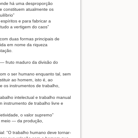
onde há uma desproporção
ue constituem atualmente os
ilíbrio”
spíritos e para fabricar a
etudo a vertigem do caos”
 com duas formas principais de
cida em nome da riqueza
stação.
 — fruto maduro da divisão do
 com o ser humano enquanto tal, sem
stituir ao homem, isto é, ao
e os instrumentos de trabalho,
rabalho intelectual e trabalho manual
 instrumento de trabalho livre e
etividade, o valor supremo”
o meio — da produção,
al: “O trabalho humano deve tornar-