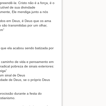
eendê-la: Cristo não é a força, é o
scutível de sua divindade
mente, Ele mendiga junto a nós
ados em Deus, é Deus que os ama
são transmitidas por um olhar,
am”
e que ela acabou sendo batizada por
do caminho de vida e pensamento em
adical pobreza de sinais exteriores:
eiga”
um sinal de Deus
idade de Deus, se o próprio Deus
rocissão durante a festa do
stianismo.