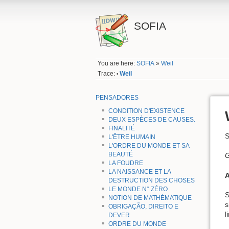
SOFIA
You are here:
SOFIA
»
Weil
Trace:
Weil
•
PENSADORES
CONDITION D'EXISTENCE
DEUX ESPÈCES DE CAUSES.
FINALITÉ
S
L'ÊTRE HUMAIN
L'ORDRE DU MONDE ET SA
BEAUTÉ
G
LA FOUDRE
LA NAISSANCE ET LA
A
DESTRUCTION DES CHOSES
LE MONDE N° ZÉRO
S
NOTION DE MATHÉMATIQUE
s
OBRIGAÇÃO, DIREITO E
l
DEVER
ORDRE DU MONDE