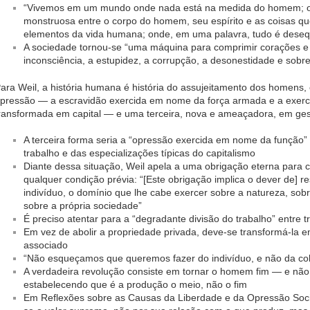
“Vivemos em um mundo onde nada está na medida do homem; 
monstruosa entre o corpo do homem, seu espírito e as coisas q
elementos da vida humana; onde, em uma palavra, tudo é desequ
A sociedade tornou-se “uma máquina para comprimir corações e e
inconsciência, a estupidez, a corrupção, a desonestidade e sobr
ara Weil, a história humana é história do assujeitamento dos homens,
pressão — a escravidão exercida em nome da força armada e a exer
ransformada em capital — e uma terceira, nova e ameaçadora, em ge
A terceira forma seria a “opressão exercida em nome da função”
trabalho e das especializações típicas do capitalismo
Diante dessa situação, Weil apela a uma obrigação eterna para
qualquer condição prévia: “[Este obrigação implica o dever de] re
indivíduo, o domínio que lhe cabe exercer sobre a natureza, sobr
sobre a própria sociedade”
É preciso atentar para a “degradante divisão do trabalho” entre t
Em vez de abolir a propriedade privada, deve-se transformá-la em
associado
“Não esqueçamos que queremos fazer do indivíduo, e não da col
A verdadeira revolução consiste em tornar o homem fim — e nã
estabelecendo que é a produção o meio, não o fim
Em Reflexões sobre as Causas da Liberdade e da Opressão Soci