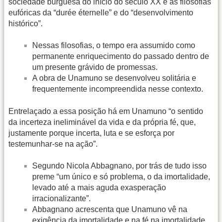
sociedade burguesa do início do século XX e às filosofias
eufóricas da “durée éternelle” e do “desenvolvimento
histórico”.
Nessas filosofias, o tempo era assumido como
permanente enriquecimento do passado dentro de
um presente grávido de promessas.
A obra de Unamuno se desenvolveu solitária e
frequentemente incompreendida nesse contexto.
Entrelaçado a essa posição há em Unamuno “o sentido
da incerteza ineliminável da vida e da própria fé, que,
justamente porque incerta, luta e se esforça por
testemunhar-se na ação”.
Segundo Nicola Abbagnano, por trás de tudo isso
preme “um único e só problema, o da imortalidade,
levado até a mais aguda exasperação
irracionalizante”.
Abbagnano acrescenta que Unamuno vê na
exigência da imortalidade e na fé na imortalidade