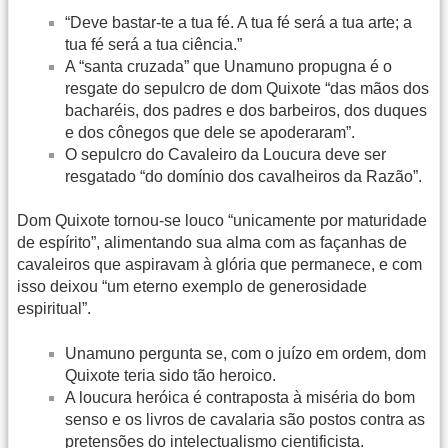
“Deve bastar-te a tua fé. A tua fé será a tua arte; a
tua fé será a tua ciência.”
A “santa cruzada” que Unamuno propugna é o
resgate do sepulcro de dom Quixote “das mãos dos
bacharéis, dos padres e dos barbeiros, dos duques
e dos cônegos que dele se apoderaram”.
O sepulcro do Cavaleiro da Loucura deve ser
resgatado “do domínio dos cavalheiros da Razão”.
Dom Quixote tornou-se louco “unicamente por maturidade
de espírito”, alimentando sua alma com as façanhas de
cavaleiros que aspiravam à glória que permanece, e com
isso deixou “um eterno exemplo de generosidade
espiritual”.
Unamuno pergunta se, com o juízo em ordem, dom
Quixote teria sido tão heroico.
A loucura heróica é contraposta à miséria do bom
senso e os livros de cavalaria são postos contra as
pretensões do intelectualismo cientificista.