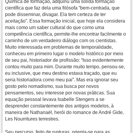
Química de formação, adquiriu uma sólida formação
científica que faz dela uma filósofa “bem-centrada, que
pode disseminar, divagar. Ela tem certeza de ter
aceitação”. Essa formação inicial, que hoje ela considera
mais como um saber cultural do que como uma
competência científica, permite-lhe encontrar facilmente o
caminho de um verdadeiro diálogo com os cientistas.
Muito interessada em problemas de temporalidade,
conheceu em primeiro lugar o modelo histórico por meio
de seu pai, historiador de profissão: “Isso evidentemente
contou muito para mim. Durante muito tempo, pensou-se,
eu inclusive, que meu destino estava traçado, que eu
seria historiadora como meu pai”. Mas era ignorar seu
gosto pelo nomadismo, sua busca por novos
pensamentos, seu interesse por novas práticas. Sua
equação pessoal levava Isabelle Stengers a se
desprender constantemente dos antigos modelos, à
maneira de Nathanaël, herói do romance de André Gide,
Les Nourritures terrestres.
Seu percurso, feito de rupturas, orienta-se para as