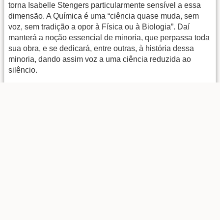
torna Isabelle Stengers particularmente sensível a essa
dimensão. A Química é uma “ciência quase muda, sem
voz, sem tradição a opor à Física ou à Biologia”. Daí
manterá a noção essencial de minoria, que perpassa toda
sua obra, e se dedicará, entre outras, à história dessa
minoria, dando assim voz a uma ciência reduzida ao
silêncio.
Stengers segue, portanto, um curso clássico de Química
até seu mestrado em Bruxelas, onde terá Ilya Prigogine
como professor. Sua divisão vem da insatisfação sentida
no interior de uma formação muito estreitamente
especializada, muito funcional. Pensa que, se existe um
Kepler, ela não seria capaz de reconhecê-lo e seria até
mesmo importunada por sua existência, que viria a
perturbar os cânones de sua disciplina de origem: “Já era
uma preocupação social no sentido de saber aquilo que
envolve a reprodução de uma disciplina”. Isabelle
Stengers decide assim prover-se dos meios acadêmicos
para demarcar as frentes pioneiras, as verdadeiras