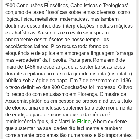
“900 Conclusões Filosóficas, Cabalísticas e Teológicas”,
conjunto de teses filosóficas sobre temas diversos, como
lógica, física, metafísica, matemáticas, mas também
doutrinas desconhecidas, interpretações inéditas mágicas
e cabalísticas. A escritura e o estilo se inspiram
abertamente dos “filósofos de nosso tempo”, os
escolásticos latinos. Pico recusa toda forma de
eloquência e de aplica em empregar a linguagem “amarga
mas verdadeira” da filosofia. Parte para Roma em 8 de
maio de 1486 na esperança de aí sustentar suas teses
durante a epifania no curso da grande disputa (disputatio)
pública sob a égide do papa. Em 7 de dezembro de 1486,
o texto definitivo das 900 Conclusões foi impresso. O livro
foi recebido com entusiasmo em Florença. O mestre da
Academia platônica em pessoa se propôs a aditar, a título
de elogio, uma conclusão suplementar a este monumento
de erudição para demonstrar que toda ciência é
reminiscência “pois, diz Marsílio
Ficino
, é bem evidente
que sustentar na sua idades tão facilmente e também
corretamente problemas tão numerosos e tão importantes,