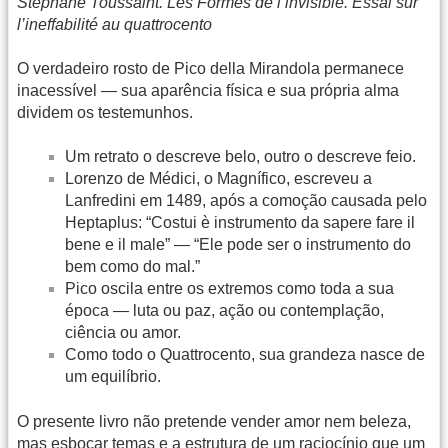
Stéphane Toussaint. Les Formes de l’invisible. Essai sur
l’ineffabilité au quattrocento
O verdadeiro rosto de Pico della Mirandola permanece
inacessível — sua aparência física e sua própria alma
dividem os testemunhos.
Um retrato o descreve belo, outro o descreve feio.
Lorenzo de Médici, o Magnífico, escreveu a
Lanfredini em 1489, após a comoção causada pelo
Heptaplus: “Costui è instrumento da sapere fare il
bene e il male” — “Ele pode ser o instrumento do
bem como do mal.”
Pico oscila entre os extremos como toda a sua
época — luta ou paz, ação ou contemplação,
ciência ou amor.
Como todo o Quattrocento, sua grandeza nasce de
um equilíbrio.
O presente livro não pretende vender amor nem beleza,
mas esboçar temas e a estrutura de um raciocínio que um