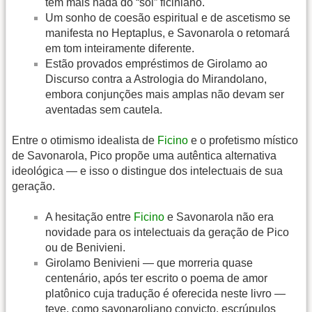
tem mais nada do “sol” ficiniano.
Um sonho de coesão espiritual e de ascetismo se
manifesta no Heptaplus, e Savonarola o retomará
em tom inteiramente diferente.
Estão provados empréstimos de Girolamo ao
Discurso contra a Astrologia do Mirandolano,
embora conjunções mais amplas não devam ser
aventadas sem cautela.
Entre o otimismo idealista de
Ficino
e o profetismo místico
de Savonarola, Pico propõe uma autêntica alternativa
ideológica — e isso o distingue dos intelectuais de sua
geração.
A hesitação entre
Ficino
e Savonarola não era
novidade para os intelectuais da geração de Pico
ou de Benivieni.
Girolamo Benivieni — que morreria quase
centenário, após ter escrito o poema de amor
platônico cuja tradução é oferecida neste livro —
teve, como savonaroliano convicto, escrúpulos