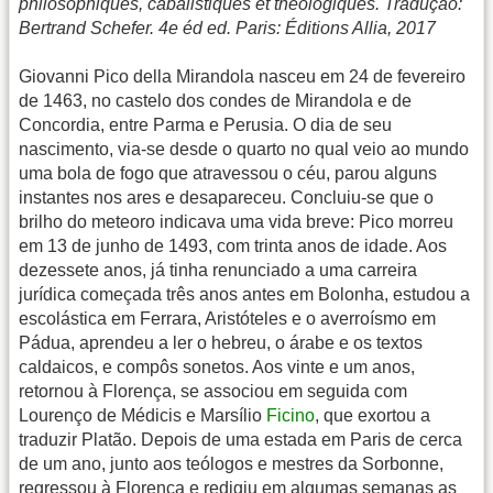
philosophiques, cabalistiques et théologiques. Tradução:
Bertrand Schefer. 4e éd ed. Paris: Éditions Allia, 2017
Giovanni Pico della Mirandola nasceu em 24 de fevereiro
de 1463, no castelo dos condes de Mirandola e de
Concordia, entre Parma e Perusia. O dia de seu
nascimento, via-se desde o quarto no qual veio ao mundo
uma bola de fogo que atravessou o céu, parou alguns
instantes nos ares e desapareceu. Concluiu-se que o
brilho do meteoro indicava uma vida breve: Pico morreu
em 13 de junho de 1493, com trinta anos de idade. Aos
dezessete anos, já tinha renunciado a uma carreira
jurídica começada três anos antes em Bolonha, estudou a
escolástica em Ferrara, Aristóteles e o averroísmo em
Pádua, aprendeu a ler o hebreu, o árabe e os textos
caldaicos, e compôs sonetos. Aos vinte e um anos,
retornou à Florença, se associou em seguida com
Lourenço de Médicis e Marsílio
Ficino
, que exortou a
traduzir Platão. Depois de uma estada em Paris de cerca
de um ano, junto aos teólogos e mestres da Sorbonne,
regressou à Florença e redigiu em algumas semanas as