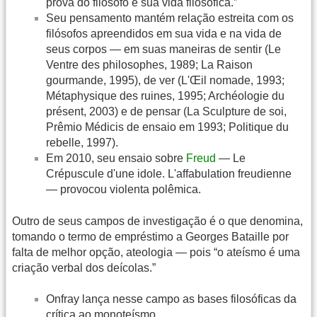
prova do filósofo é sua vida filosófica.”
Seu pensamento mantém relação estreita com os
filósofos apreendidos em sua vida e na vida de
seus corpos — em suas maneiras de sentir (Le
Ventre des philosophes, 1989; La Raison
gourmande, 1995), de ver (L'Œil nomade, 1993;
Métaphysique des ruines, 1995; Archéologie du
présent, 2003) e de pensar (La Sculpture de soi,
Prêmio Médicis de ensaio em 1993; Politique du
rebelle, 1997).
Em 2010, seu ensaio sobre
Freud
— Le
Crépuscule d'une idole. L'affabulation freudienne
— provocou violenta polêmica.
Outro de seus campos de investigação é o que denomina,
tomando o termo de empréstimo a Georges Bataille por
falta de melhor opção, ateologia — pois “o ateísmo é uma
criação verbal dos deícolas.”
Onfray lança nesse campo as bases filosóficas da
crítica ao monoteísmo.