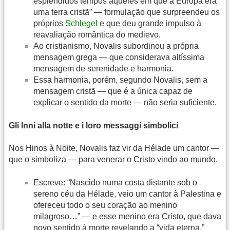
esplêndidos tempos aqueles em que a Europa era
uma terra cristã” — formulação que surpreendeu os
próprios
Schlegel
e que deu grande impulso à
reavaliação romântica do medievo.
Ao cristianismo, Novalis subordinou a própria
mensagem grega — que considerava altíssima
mensagem de serenidade e harmonia.
Essa harmonia, porém, segundo Novalis, sem a
mensagem cristã — que é a única capaz de
explicar o sentido da morte — não seria suficiente.
Gli Inni alla notte e i loro messaggi simbolici
Nos Hinos à Noite, Novalis faz vir da Hélade um cantor —
que o simboliza — para venerar o Cristo vindo ao mundo.
Escreve: “Nascido numa costa distante sob o
sereno céu da Hélade, veio um cantor à Palestina e
ofereceu todo o seu coração ao menino
milagroso…” — e esse menino era Cristo, que dava
novo sentido à morte revelando a “vida eterna.”