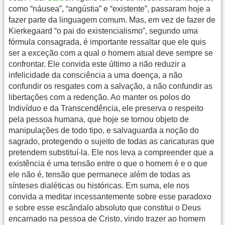
como “náusea”, “angústia” e “existente”, passaram hoje a
fazer parte da linguagem comum. Mas, em vez de fazer de
Kierkegaard “o pai do existencialismo”, segundo uma
fórmula consagrada, é importante ressaltar que ele quis
ser a exceção com a qual o homem atual deve sempre se
confrontar. Ele convida este último a não reduzir a
infelicidade da consciência a uma doença, a não
confundir os resgates com a salvação, a não confundir as
libertações com a redenção. Ao manter os polos do
Indivíduo e da Transcendência, ele preserva o respeito
pela pessoa humana, que hoje se tornou objeto de
manipulações de todo tipo, e salvaguarda a noção do
sagrado, protegendo o sujeito de todas as caricaturas que
pretendem substituí-la. Ele nos leva a compreender que a
existência é uma tensão entre o que o homem é e o que
ele não é, tensão que permanece além de todas as
sínteses dialéticas ou históricas. Em suma, ele nos
convida a meditar incessantemente sobre esse paradoxo
e sobre esse escândalo absoluto que constitui o Deus
encarnado na pessoa de Cristo, vindo trazer ao homem