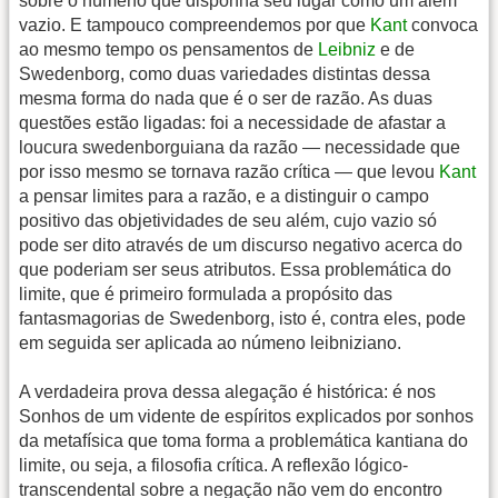
sobre o númeno que disponha seu lugar como um além
vazio. E tampouco compreendemos por que
Kant
convoca
ao mesmo tempo os pensamentos de
Leibniz
e de
Swedenborg, como duas variedades distintas dessa
mesma forma do nada que é o ser de razão. As duas
questões estão ligadas: foi a necessidade de afastar a
loucura swedenborguiana da razão — necessidade que
por isso mesmo se tornava razão crítica — que levou
Kant
a pensar limites para a razão, e a distinguir o campo
positivo das objetividades de seu além, cujo vazio só
pode ser dito através de um discurso negativo acerca do
que poderiam ser seus atributos. Essa problemática do
limite, que é primeiro formulada a propósito das
fantasmagorias de Swedenborg, isto é, contra eles, pode
em seguida ser aplicada ao númeno leibniziano.
A verdadeira prova dessa alegação é histórica: é nos
Sonhos de um vidente de espíritos explicados por sonhos
da metafísica que toma forma a problemática kantiana do
limite, ou seja, a filosofia crítica. A reflexão lógico-
transcendental sobre a negação não vem do encontro