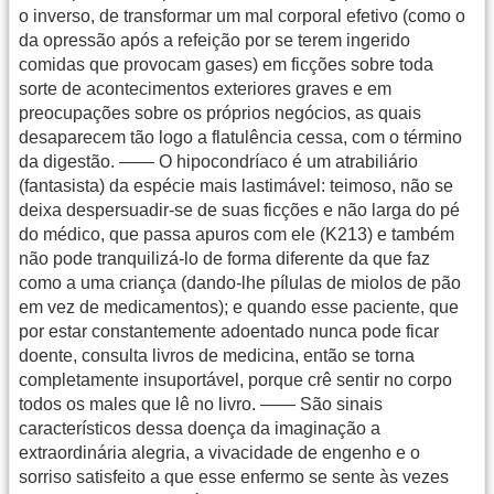
o inverso, de transformar um mal corporal efetivo (como o
da opressão após a refeição por se terem ingerido
comidas que provocam gases) em ficções sobre toda
sorte de acontecimentos exteriores graves e em
preocupações sobre os próprios negócios, as quais
desaparecem tão logo a flatulência cessa, com o término
da digestão. —— O hipocondríaco é um atrabiliário
(fantasista) da espécie mais lastimável: teimoso, não se
deixa despersuadir-se de suas ficções e não larga do pé
do médico, que passa apuros com ele (K213) e também
não pode tranquilizá-lo de forma diferente da que faz
como a uma criança (dando-lhe pílulas de miolos de pão
em vez de medicamentos); e quando esse paciente, que
por estar constantemente adoentado nunca pode ficar
doente, consulta livros de medicina, então se torna
completamente insuportável, porque crê sentir no corpo
todos os males que lê no livro. —— São sinais
característicos dessa doença da imaginação a
extraordinária alegria, a vivacidade de engenho e o
sorriso satisfeito a que esse enfermo se sente às vezes