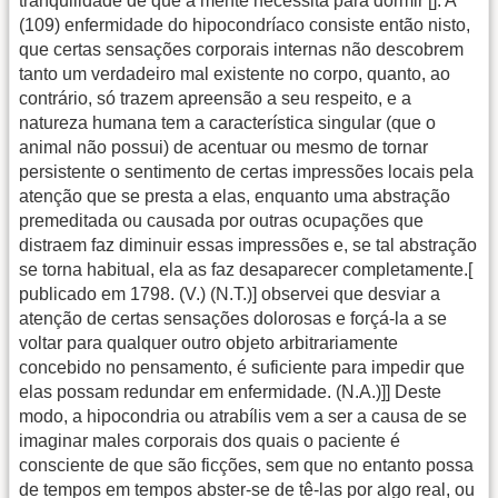
tranquilidade de que a mente necessita para dormir []. A
(109) enfermidade do hipocondríaco consiste então nisto,
que certas sensações corporais internas não descobrem
tanto um verdadeiro mal existente no corpo, quanto, ao
contrário, só trazem apreensão a seu respeito, e a
natureza humana tem a característica singular (que o
animal não possui) de acentuar ou mesmo de tornar
persistente o sentimento de certas impressões locais pela
atenção que se presta a elas, enquanto uma abstração
premeditada ou causada por outras ocupações que
distraem faz diminuir essas impressões e, se tal abstração
se torna habitual, ela as faz desaparecer completamente.[
publicado em 1798. (V.) (N.T.)] observei que desviar a
atenção de certas sensações dolorosas e forçá-la a se
voltar para qualquer outro objeto arbitrariamente
concebido no pensamento, é suficiente para impedir que
elas possam redundar em enfermidade. (N.A.)]] Deste
modo, a hipocondria ou atrabílis vem a ser a causa de se
imaginar males corporais dos quais o paciente é
consciente de que são ficções, sem que no entanto possa
de tempos em tempos abster-se de tê-las por algo real, ou