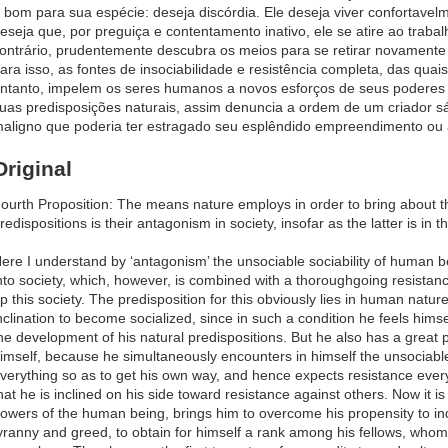
 bom para sua espécie: deseja discórdia. Ele deseja viver confortavel
eseja que, por preguiça e contentamento inativo, ele se atire ao traba
ontrário, prudentemente descubra os meios para se retirar novamente d
ara isso, as fontes de insociabilidade e resistência completa, das qua
ntanto, impelem os seres humanos a novos esforços de seus poderes 
uas predisposições naturais, assim denuncia a ordem de um criador s
aligno que poderia ter estragado seu esplêndido empreendimento ou 
Original
ourth Proposition: The means nature employs in order to bring about th
redispositions is their antagonism in society, insofar as the latter is in 
ere I understand by ‘antagonism’ the unsociable sociability of human bei
nto society, which, however, is combined with a thoroughgoing resistanc
p this society. The predisposition for this obviously lies in human nat
nclination to become socialized, since in such a condition he feels hims
he development of his natural predispositions. But he also has a great pr
imself, because he simultaneously encounters in himself the unsociable p
verything so as to get his own way, and hence expects resistance eve
hat he is inclined on his side toward resistance against others. Now it is
owers of the human being, brings him to overcome his propensity to in
yranny and greed, to obtain for himself a rank among his fellows, whom