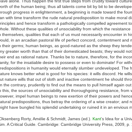
eave alone. Thus happen the first true steps from crudity toward culture,
orth of the human being; thus all talents come bit by bit to be develope
hrough progress in enlightenment, a beginning is made toward the fou
an with time transform the rude natural predisposition to make moral dis
rinciples and hence transform a pathologically compelled agreement to f
hole. Without these qualities of unsociability from which the resistance 
n themselves, qualities that each of us must necessarily encounter in his 
ould, in an arcadian pastoral life of perfect concord, contentment and 
n their germs; human beings, as good-natured as the sheep they tended
ny greater worth than that of their domesticated beasts; they would not fi
heir end as rational nature. Thanks be to nature, therefore, for the incomp
anity, for the insatiable desire to possess or even to dominate! For with
redispositions in humanity would eternally slumber undeveloped. The 
ature knows better what is good for his species: it wills discord. He will
ut nature wills that out of sloth and inactive contentment he should throw
n the contrary, prudently to find out the means to pull himself again out 
o this, the sources of unsociability and thoroughgoing resistance, from 
owever, impel human beings to new exertion of their powers and hence 
atural predispositions, thus betray the ordering of a wise creator; and n
ight have bungled his splendid undertaking or ruined it in an envious 
Oksenberg Rorty, Amélie & Schmidt, James (ed.).
Kant
’s Idea for a Un
im. A Critical Guide. Cambridge: Cambridge University Press, 2009, p.