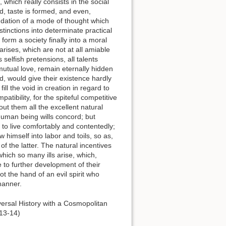
 which really consists in the social
d, taste is formed, and even,
ndation of a mode of thought which
tinctions into determinate practical
orm a society finally into a moral
arises, which are not at all amiable
selfish pretensions, all talents
mutual love, remain eternally hidden
, would give their existence hardly
ll the void in creation in regard to
atibility, for the spiteful competitive
out them all the excellent natural
human being wills concord; but
s to live comfortably and contentedly;
 himself into labor and toils, so as,
of the latter. The natural incentives
which so many ills arise, which,
to further development of their
ot the hand of an evil spirit who
manner.
iversal History with a Cosmopolitan
 13-14)