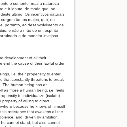
mente e contente; mas a natureza
lho e à labuta, de modo que, ao
este último. Os incentivos naturais
is surgem tantos males, que, no
e, portanto, ao desenvolvimento de
ábio; e não a mão de um espírito
arruinado-o de maneira invejosa.
e development of all their
the end the cause of their lawful order.
ngs, i.e. their propensity to enter
e that constantly threatens to break
ure. The human being has an
elf as more a human being, i.e. feels
opensity to individualize (isolate)
roperty of willing to direct
rywhere because he knows of himself
 this resistance that awakens all the
dolence, and, driven by ambition,
 he cannot stand, but also cannot