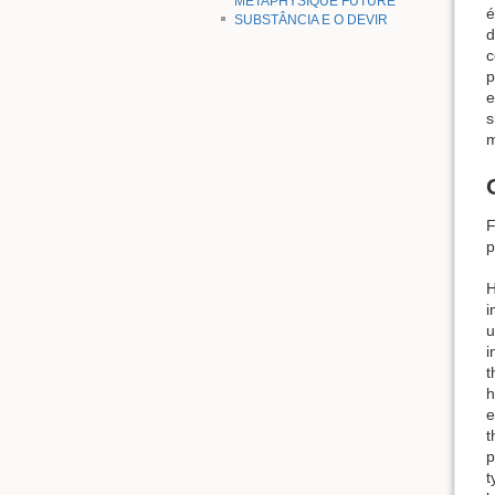
MÉTAPHYSIQUE FUTURE
é
SUBSTÂNCIA E O DEVIR
d
c
p
e
s
m
F
p
H
i
u
i
t
h
e
t
p
t