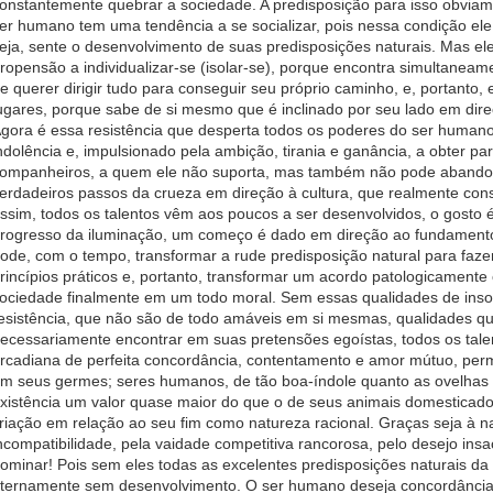
onstantemente quebrar a sociedade. A predisposição para isso obvia
er humano tem uma tendência a se socializar, pois nessa condição el
eja, sente o desenvolvimento de suas predisposições naturais. Mas 
ropensão a individualizar-se (isolar-se), porque encontra simultaneam
e querer dirigir tudo para conseguir seu próprio caminho, e, portanto,
ugares, porque sabe de si mesmo que é inclinado por seu lado em direç
gora é essa resistência que desperta todos os poderes do ser humano
ndolência e, impulsionado pela ambição, tirania e ganância, a obter pa
ompanheiros, a quem ele não suporta, mas também não pode abandon
erdadeiros passos da crueza em direção à cultura, que realmente cons
ssim, todos os talentos vêm aos poucos a ser desenvolvidos, o gosto é
rogresso da iluminação, um começo é dado em direção ao fundamen
ode, com o tempo, transformar a rude predisposição natural para faze
rincípios práticos e, portanto, transformar um acordo patologicament
ociedade finalmente em um todo moral. Sem essas qualidades de insoc
esistência, que não são de todo amáveis em si mesmas, qualidades 
ecessariamente encontrar em suas pretensões egoístas, todos os tale
rcadiana de perfeita concordância, contentamento e amor mútuo, p
m seus germes; seres humanos, de tão boa-índole quanto as ovelhas
xistência um valor quase maior do que o de seus animais domesticado
riação em relação ao seu fim como natureza racional. Graças seja à na
ncompatibilidade, pela vaidade competitiva rancorosa, pelo desejo ins
ominar! Pois sem eles todas as excelentes predisposições naturais 
ternamente sem desenvolvimento. O ser humano deseja concordância