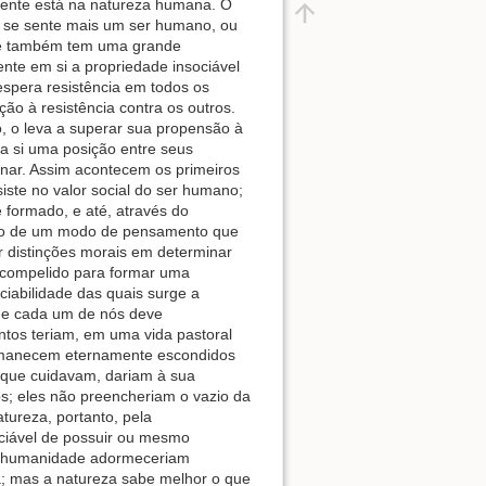
mente está na natureza humana. O
e se sente mais um ser humano, ou
ele também tem uma grande
ente em si a propriedade insociável
 espera resistência em todos os
ão à resistência contra os outros.
, o leva a superar sua propensão à
ra si uma posição entre seus
ar. Assim acontecem os primeiros
iste no valor social do ser humano;
 formado, e até, através do
to de um modo de pensamento que
r distinções morais em determinar
e compelido para formar uma
iabilidade das quais surge a
que cada um de nós deve
ntos teriam, em uma vida pastoral
ermanecem eternamente escondidos
 que cuidavam, dariam à sua
s; eles não preencheriam o vazio da
tureza, portanto, pela
aciável de possuir ou mesmo
da humanidade adormeceriam
; mas a natureza sabe melhor o que