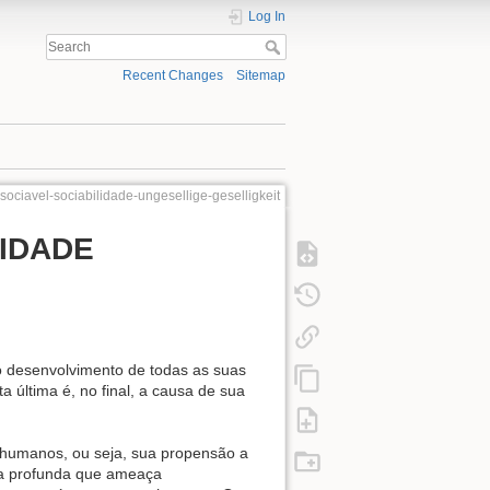
Log In
Recent Changes
Sitemap
nsociavel-sociabilidade-ungesellige-geselligkeit
LIDADE
 desenvolvimento de todas as suas
última é, no final, a causa de sua
s humanos, ou seja, sua propensão a
ia profunda que ameaça