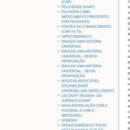
c
(CRP)
s
FELICIDADE (KANT)
FILOSOFIA COMO
s
MEDICAMENTO PRESCRITO
p
POR FILÓSOFOS
d
FONTES DO CONHECIMENTO
l
(CRP:74-75)
A
HIPOCONDRÍACO
i
IDEIA DE UMA HISTÓRIA
c
UNIVERSAL
v
IDEIA DE UMA HISTÓRIA
a
UNIVERSAL - QUINTA
PROPOSIÇÃO
p
IDEIA DE UMA HISTÓRIA
p
UNIVERSAL - SEXTA
p
PROPOSIÇÃO
s
INSOCIAL/INSOCIÁVEL
r
SOCIABILIDADE
n
(UNGESELLIGE GESELLIGKEIT)
a
LECOURT: PESSOA - DO
e
JURÍDICO A KANT
NADA EM RELAÇÃO COM O
e
POSSÍVEL E COM O
c
IMPOSSÍVEL
i
NÚMENO
d
PROLÉGOMÈNES À TOUTE
e