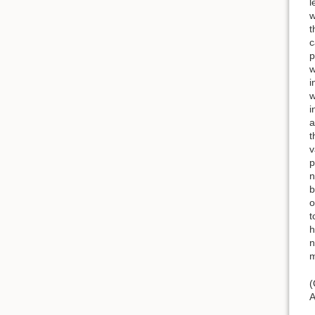
l
w
t
c
p
w
i
w
i
a
t
v
p
n
b
o
t
h
n
m
(
A