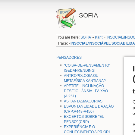
SOFIA
You are here:
SOFIA
»
Kant
»
INSOCIAL/INSO
Trace:
INSOCIAL/INSOCIÁVEL SOCIABILID
•
PENSADORES
“COISA-DE-PENSAMENTO”
[GEDANKENDING]
ANTROPOLOGIA OU
METAFÍSICA KANTIANA?
APETITE - INCLINAÇÃO -
DESEJO - ÂNSIA - PAIXÃO
(A:251)
AS FANTASMAGORIAS
Q
ESPONTANEIDADE DA AÇÃO
p
(CRP:A448-A450)
o
EXCERTOS SOBRE "EU
PENSO" (CRP)
A
EXPERIÊNCIA E O
e
CONHECIMENTO A PRIORI