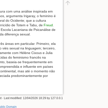
ltura com uma análise inspirada em
os, argumenta Irigaray, o feminino é
ural do Ocidente; que a cultura
arricídio de Totem e Tabu, de
Freud
.
a Escola Lacaniana de Psicanálise de
da diferença sexual.
s áreas em particular. Primeiro, ela
 viés sexual na linguagem; terceiro,
ntamente com Hélène Cixous e Julia
cidas do feminismo francês na
anto, baseia-se frequentemente em
ompreendida e influente em países
 continental, mas até o momento não
 apreciada predominantemente por
xt
· Last modified:
12/04/2026 18:29
by
127.0.0.1
ublic Domain