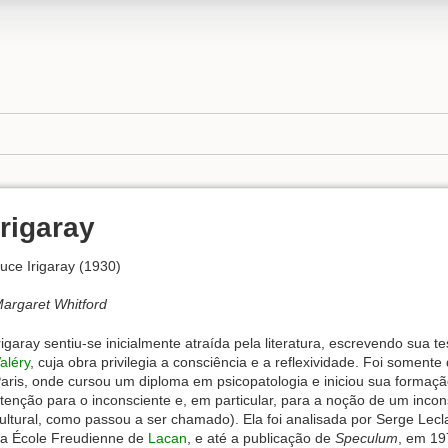
Irigaray
uce Irigaray (1930)
argaret Whitford
rigaray sentiu-se inicialmente atraída pela literatura, escrevendo sua 
aléry
, cuja obra privilegia a consciência e a reflexividade. Foi somente
aris, onde cursou um diploma em psicopatologia e iniciou sua formaçã
tenção para o inconsciente e, em particular, para a noção de um incons
ultural, como passou a ser chamado). Ela foi analisada por Serge Le
a École Freudienne de
Lacan
, e até a publicação de
Speculum
, em 19