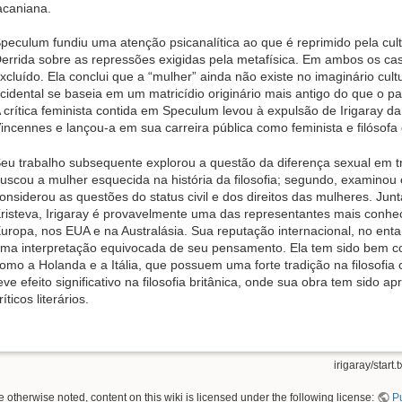
acaniana.
peculum fundiu uma atenção psicanalítica ao que é reprimido pela cu
errida sobre as repressões exigidas pela metafísica. Em ambos os cas
xcluído. Ela conclui que a “mulher” ainda não existe no imaginário cult
cidental se baseia em um matricídio originário mais antigo do que o p
 crítica feminista contida em Speculum levou à expulsão de Irigaray d
incennes e lançou-a em sua carreira pública como feminista e filósofa 
eu trabalho subsequente explorou a questão da diferença sexual em trê
uscou a mulher esquecida na história da filosofia; segundo, examinou o
onsiderou as questões do status civil e dos direitos das mulheres. Ju
risteva, Irigaray é provavelmente uma das representantes mais conhe
uropa, nos EUA e na Australásia. Sua reputação internacional, no ent
ma interpretação equivocada de seu pensamento. Ela tem sido bem c
omo a Holanda e a Itália, que possuem uma forte tradição na filosofia
eve efeito significativo na filosofia britânica, onde sua obra tem sido
ríticos literários.
irigaray/start.t
 otherwise noted, content on this wiki is licensed under the following license:
P