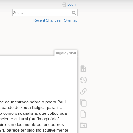
Log In
Recent Changes
Sitemap
irigaray:start
tese de mestrado sobre o poeta Paul
 quando deixou a Bélgica para ir a
o como psicanalista, que voltou sua
ciente cultural (ou “imaginário”
claire, um dos membros fundadores
74, parece ter sido indiscutivelmente