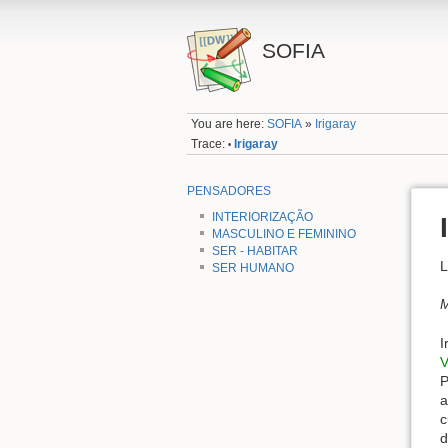
SOFIA
You are here:
SOFIA
»
Irigaray
Trace:
Irigaray
•
PENSADORES
INTERIORIZAÇÃO
MASCULINO E FEMININO
SER - HABITAR
L
SER HUMANO
M
I
V
P
a
c
d