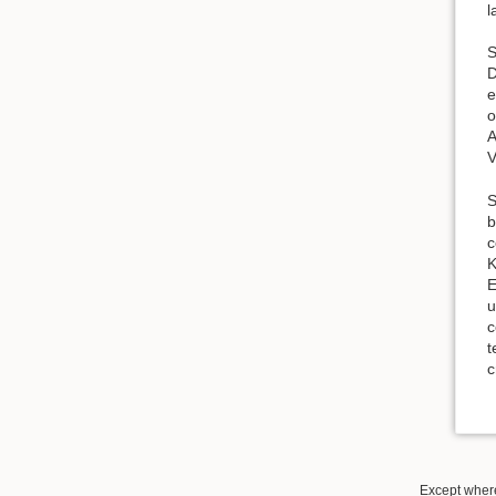
l
S
D
e
o
A
V
S
b
c
K
E
u
c
t
c
Except where