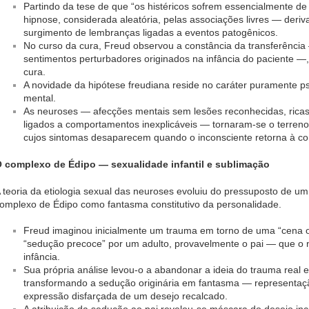
Partindo da tese de que “os histéricos sofrem essencialmente de 
hipnose, considerada aleatória, pelas associações livres — deriv
surgimento de lembranças ligadas a eventos patogênicos.
No curso da cura, Freud observou a constância da transferênci
sentimentos perturbadores originados na infância do paciente —, 
cura.
A novidade da hipótese freudiana reside no caráter puramente ps
mental.
As neuroses — afecções mentais sem lesões reconhecidas, ricas 
ligados a comportamentos inexplicáveis — tornaram-se o terreno p
cujos sintomas desaparecem quando o inconsciente retorna à co
 complexo de Édipo — sexualidade infantil e sublimação
 teoria da etiologia sexual das neuroses evoluiu do pressuposto de u
omplexo de Édipo como fantasma constitutivo da personalidade.
Freud imaginou inicialmente um trauma em torno de uma “cena o
“sedução precoce” por um adulto, provavelmente o pai — que o ne
infância.
Sua própria análise levou-o a abandonar a ideia do trauma real 
transformando a sedução originária em fantasma — representaç
expressão disfarçada de um desejo recalcado.