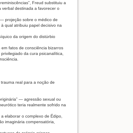
reminiscências”, Freud substituiu a
a verbal destinada a favorecer o
a — projeção sobre o médico de
à qual atribuiu papel decisivo na
íquico da origem do distúrbio
em fatos de consciência bizarros
rivilegiado da cura psicanalítica,
nsciência.
m trauma real para a noção de
riginária” — agressão sexual ou
urótico teria realmente sofrido na
e a elaborar o complexo de Édipo,
ão imaginária compensatória,