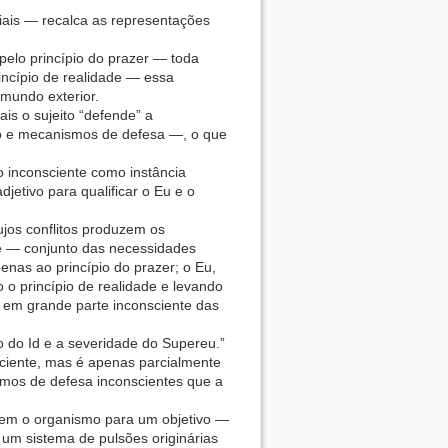
ciais — recalca as representações
 pelo princípio do prazer — toda
rincípio de realidade — essa
 mundo exterior.
s o sujeito “defende” a
o e mecanismos de defesa —, o que
o inconsciente como instância
etivo para qualificar o Eu e o
ujos conflitos produzem os
de — conjunto das necessidades
enas ao princípio do prazer; o Eu,
o o princípio de realidade e levando
o em grande parte inconsciente das
do do Id e a severidade do Supereu.”
sciente, mas é apenas parcialmente
smos de defesa inconscientes que a
ndem o organismo para um objetivo —
 um sistema de pulsões originárias