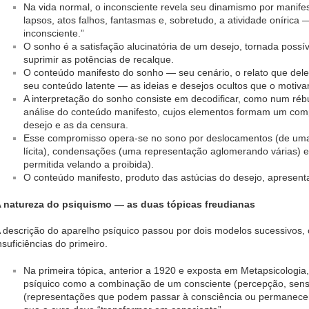
Na vida normal, o inconsciente revela seu dinamismo por manif
lapsos, atos falhos, fantasmas e, sobretudo, a atividade onírica 
inconsciente.”
O sonho é a satisfação alucinatória de um desejo, tornada possí
suprimir as potências de recalque.
O conteúdo manifesto do sonho — seu cenário, o relato que dele
seu conteúdo latente — as ideias e desejos ocultos que o motiva
A interpretação do sonho consiste em decodificar, como num rébus
análise do conteúdo manifesto, cujos elementos formam um com
desejo e as da censura.
Esse compromisso opera-se no sono por deslocamentos (de uma 
lícita), condensações (uma representação aglomerando várias) 
permitida velando a proibida).
O conteúdo manifesto, produto das astúcias do desejo, apresen
 natureza do psiquismo — as duas tópicas freudianas
 descrição do aparelho psíquico passou por dois modelos sucessivos, 
nsuficiências do primeiro.
Na primeira tópica, anterior a 1920 e exposta em Metapsicologia
psíquico como a combinação de um consciente (percepção, sens
(representações que podem passar à consciência ou permanecer