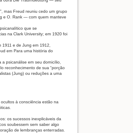
al”, mas Freud reuniu cedo um grupo
 Jung e O. Rank — com quem manteve
sicanalítico que se
ias na Clark University; em 1920 foi
em 1911 e de Jung em 1912,
reud em Para uma história do
a a psicanálise em seu domicílio,
elo reconhecimento de sua “porção
alistas (Jung) ou reduções a uma
ocultos à consciência estão na
ticas.
nos: os sucessos inexplicáveis da
icos soubessem sem saber algo
moração de lembranças enterradas.