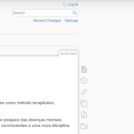
Log In
Recent Changes
Sitemap
freud:start
ise como método terapêutico,
e psíquico das doenças mentais,
inconscientes e uma nova disciplina