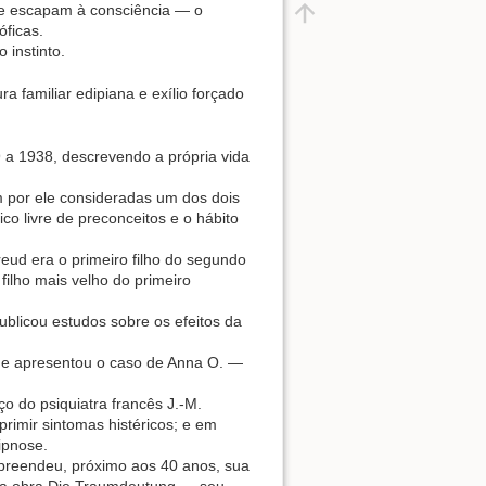
que escapam à consciência — o
óficas.
 instinto.
ra familiar edipiana e exílio forçado
 a 1938, descrevendo a própria vida
m por ele consideradas um dos dois
ico livre de preconceitos e o hábito
Freud era o primeiro filho do segundo
ilho mais velho do primeiro
blicou estudos sobre os efeitos da
 lhe apresentou o caso de Anna O. —
ço do psiquiatra francês J.-M.
primir sintomas histéricos; e em
ipnose.
mpreendeu, próximo aos 40 anos, sua
 na obra Die Traumdeutung — seu