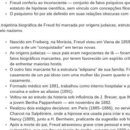
Freud conferiu ao inconsciente — conjunto de fatos psíquicos 
estatuto de hipótese científica, sem vínculo com concepções filos
O psiquismo foi por ele definido em suas relações obscuras com o
 trajetória biográfica de Freud foi marcada por origens judaicas, estrutu
elo nazismo.
Nascido em Freiberg, na Morávia, Freud viveu em Viena de 1859
como a de um “conquistador” em terras novas.
As origens judaicas — seus pais eram negociantes de lã — fora
fatos biográficos marcantes, por terem favorecido um espírito crít
de enfrentar maiorias hostis.
O outro fato marcante foi a estrutura “edipiana” de sua família: 
casamento de um pai idoso com uma mulher tão jovem quanto o f
casamento.
Formado médico em 1881, trabalhou como interno hospitalar e pu
cocaína e sobre as afasias (1891).
Voltou-se ao estudo da histeria sob influência de J. Breuer, que
a jovem Bertha Pappenheim — em novembro de 1882.
Realizou dois estágios decisivos: em Paris (1885–1886), no servi
Charcot na Salpêtrière, onde a hipnose era usada para criar e su
Nancy (1889), junto a H. Bernheim, praticante da sugestão sob h
Após a morte do pai, Freud atravessou grave crise pessoal e e
autoanálise, que resultou na teoria do sonho, exposta em 1900