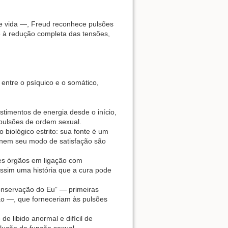
de vida —, Freud reconhece pulsões
 e à redução completa das tensões,
 entre o psíquico e o somático,
timentos de energia desde o início,
 pulsões de ordem sexual.
 biológico estrito: sua fonte é um
 nem seu modo de satisfação são
tes órgãos em ligação com
ssim uma história que a cura pode
conservação do Eu” — primeiras
ção —, que forneceriam às pulsões
e libido anormal e difícil de
olução da função sexual.