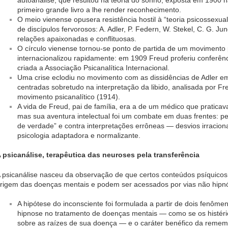
primeiro grande livro a lhe render reconhecimento.
O meio vienense opusera resistência hostil à “teoria psicossexu
de discípulos fervorosos: A. Adler, P. Federn, W. Stekel, C. G.
relações apaixonadas e conflituosas.
O círculo vienense tornou-se ponto de partida de um movimento p
internacionalizou rapidamente: em 1909 Freud proferiu conferênc
criada a Associação Psicanalítica Internacional.
Uma crise eclodiu no movimento com as dissidências de Adler 
centradas sobretudo na interpretação da libido, analisada por F
movimento psicanalítico (1914).
A vida de Freud, pai de família, era a de um médico que praticav
mas sua aventura intelectual foi um combate em duas frentes: p
de verdade” e contra interpretações errôneas — desvios irracion
psicologia adaptadora e normalizante.
 psicanálise, terapêutica das neuroses pela transferência
 psicanálise nasceu da observação de que certos conteúdos psíquicos 
rigem das doenças mentais e podem ser acessados por vias não hipnó
A hipótese do inconsciente foi formulada a partir de dois fenôme
hipnose no tratamento de doenças mentais — como se os histér
sobre as raízes de sua doença — e o caráter benéfico da reme