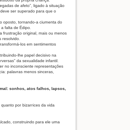
estuoso da própria criança.
gadas de afeto”, ligado à situação
e deve ser superado para que o
xo oposto, tornando-a ciumenta do
 a falta de Édipo.
da frustração original, mais ou menos
 resolvido.
transformá-los em sentimentos
tribuindo-lhe papel decisivo na
versas” da sexualidade infantil.
ter no inconsciente representações
cia: palavras menos sinceras,
al: sonhos, atos falhos, lapsos,
quanto por bizarrices da vida
lcado, construindo para ele uma