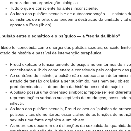
enraizadas na organização biológica.
Tudo o que é consciente foi antes inconsciente.
Ao lado das pulsões sexuais e de autoconservação — instintos 
ou instintos de morte, que tendem à destruição da unidade vital
opostos a Eros (libido).
 pulsão entre o somático e o psíquico — a “teoria da libido”
 libido foi concebida como energia das pulsões sexuais, conceito-limite
otado de história e passível de intervenção terapêutica.
Freud explicou o funcionamento do psiquismo em termos de inves
concebendo a libido como energia constituída pelo conjunto das
Ao contrário do instinto, a pulsão não obedece a um determinismo
estado de tensão orgânica a ser suprimido, mas nem seu objeto
predeterminados — dependem da história pessoal do sujeito.
A pulsão possui uma dimensão simbólica: “apoia-se” em diferen
representações variadas susceptíveis de mudanças, possuindo a
inflectir.
Ao lado das pulsões sexuais, Freud coloca as “pulsões de auto
pulsões vitais elementares, essencialmente as funções de nutri
sexuais uma fonte orgânica e um objeto.
As neuroses decorrem de disfunções da sexualidade: quantidade d
satisfazer, e fixação da libido bloqueada em certas etapas da ev