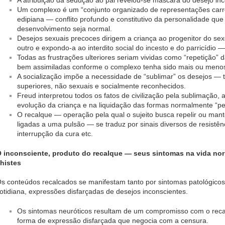
A atribuição da sedução ao pai revelou-se máscara do desejo inc
Um complexo é um “conjunto organizado de representações carre
edipiana — conflito profundo e constitutivo da personalidade qu
desenvolvimento seja normal.
Desejos sexuais precoces dirigem a criança ao progenitor do se
outro e expondo-a ao interdito social do incesto e do parricídio —
Todas as frustrações ulteriores seriam vividas como “repetição” 
bem assimiladas conforme o complexo tenha sido mais ou menos
A socialização impõe a necessidade de “sublimar” os desejos — 
superiores, não sexuais e socialmente reconhecidos.
Freud interpretou todos os fatos de civilização pela sublimação, a
evolução da criança e na liquidação das formas normalmente “per
O recalque — operação pela qual o sujeito busca repelir ou man
ligadas a uma pulsão — se traduz por sinais diversos de resistên
interrupção da cura etc.
 inconsciente, produto do recalque — seus sintomas na vida norm
histes
s conteúdos recalcados se manifestam tanto por sintomas patológicos 
otidiana, expressões disfarçadas de desejos inconscientes.
Os sintomas neuróticos resultam de um compromisso com o reca
forma de expressão disfarçada que negocia com a censura.