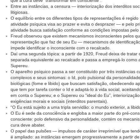
que a cura deve “transformar em consciente”.
Entre as instâncias, a censura — interiorização dos interditos so
litigiosas.
O equilíbrio entre os diferentes tipos de representações é regido
atividade psíquica visa ao prazer e evita o desprazer — e pelo p
atividade busca satisfação conforme as condições impostas pelo
Freud observou que existem mecanismos inconscientes pelos quai
representação que faz de seu Eu — mecanismos de identificaçã
impede identificar o inconsciente com o recalcado.
Daí uma segunda tópica: a partir de 1920, Freud deixa de tratar 
separada equivalente ao recalcado e passa a empregá-lo como adj
Supereu.
O aparelho psíquico passa a ser constituído por três instâncias c
complexos e seus sintomas: o Id, polo pulsional da personalida
biológicas (fome e libido) que buscam satisfação, obedecendo ap
que tem por tarefa conter o Id e adaptá-lo à vida social, aceitand
em conta o Supereu; e o Supereu ou “ideal do Eu”, interiorizaçã
exigências morais e sociais (interditos parentais).
“O Eu está sujeito a uma tripla servidão: o mundo exterior, a libi
O Eu é sede da consciência e engloba a maior parte do pré-con
consciente: polo defensivo da personalidade, contém os mecani
cura deve abater.
O papel das pulsões — impulsos de caráter irreprimível que te
é ampliado: as instâncias emergem progressivamente a partir de