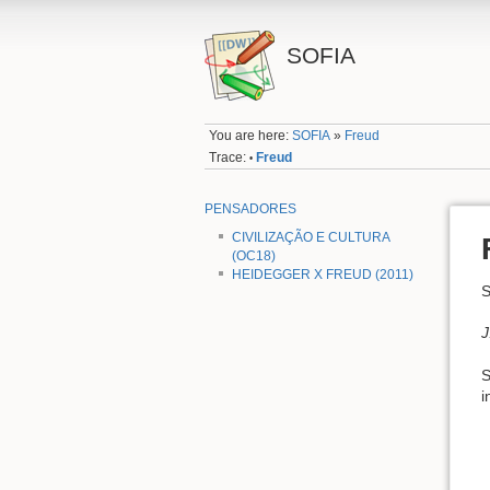
SOFIA
You are here:
SOFIA
»
Freud
Trace:
Freud
•
PENSADORES
CIVILIZAÇÃO E CULTURA
(OC18)
HEIDEGGER X FREUD (2011)
S
J
S
i