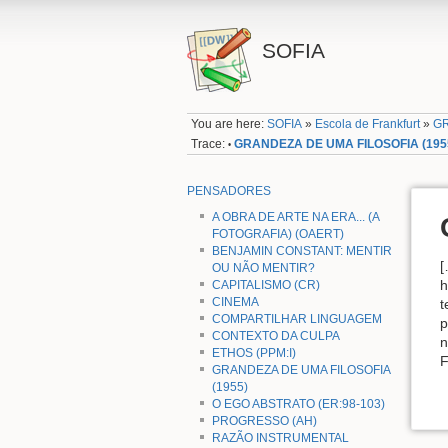
SOFIA
You are here:
SOFIA
»
Escola de Frankfurt
»
GR
Trace:
GRANDEZA DE UMA FILOSOFIA (195
•
PENSADORES
A OBRA DE ARTE NA ERA... (A
FOTOGRAFIA) (OAERT)
BENJAMIN CONSTANT: MENTIR
[
OU NÃO MENTIR?
h
CAPITALISMO (CR)
CINEMA
t
COMPARTILHAR LINGUAGEM
p
CONTEXTO DA CULPA
n
ETHOS (PPM:I)
F
GRANDEZA DE UMA FILOSOFIA
(1955)
O EGO ABSTRATO (ER:98-103)
PROGRESSO (AH)
RAZÃO INSTRUMENTAL