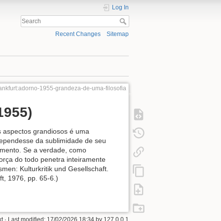
Log In
Recent Changes
Sitemap
ankfurt:adorno-1955-grandeza-de-uma-filosofia
955)
us aspectos grandiosos é uma
dependesse da sublimidade de seu
imento. Se a verdade, como
orça do todo penetra inteiramente
men: Kulturkritik und Gesellschaft.
, 1976, pp. 65-6.)
xt
· Last modified:
17/02/2026 18:34
by
127.0.0.1