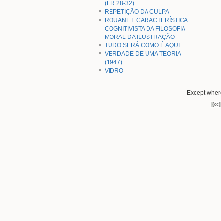
(ER:28-32)
REPETIÇÃO DA CULPA
ROUANET: CARACTERÍSTICA
COGNITIVISTA DA FILOSOFIA
MORAL DA ILUSTRAÇÃO
TUDO SERÁ COMO É AQUI
VERDADE DE UMA TEORIA
(1947)
VIDRO
Except where