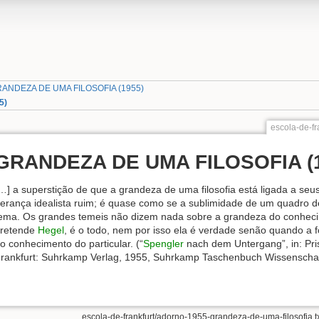
ANDEZA DE UMA FILOSOFIA (1955)
5)
escola-de-fr
GRANDEZA DE UMA FILOSOFIA (1
…] a superstição de que a grandeza de uma filosofia está ligada a se
erança idealista ruim; é quase como se a sublimidade de um quadro 
ema. Os grandes temeis não dizem nada sobre a grandeza do conhec
retende
Hegel
, é o todo, nem por isso ela é verdade senão quando a f
o conhecimento do particular. (“
Spengler
nach dem Untergang”, in: Pris
rankfurt: Suhrkamp Verlag, 1955, Suhrkamp Taschenbuch Wissenschaft
escola-de-frankfurt/adorno-1955-grandeza-de-uma-filosofia.t