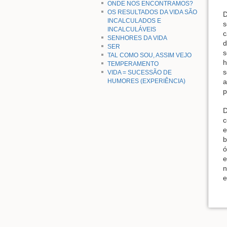
ONDE NOS ENCONTRAMOS?
OS RESULTADOS DA VIDA SÃO
D
INCALCULADOS E
s
INCALCULÁVEIS
c
SENHORES DA VIDA
d
SER
s
TAL COMO SOU, ASSIM VEJO
h
TEMPERAMENTO
s
VIDA = SUCESSÃO DE
HUMORES (EXPERIÊNCIA)
a
p
D
c
e
b
ó
e
n
e