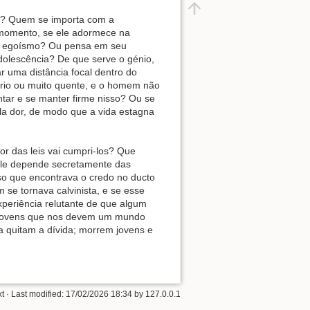
sa? Quem se importa com a
momento, se ele adormece na
de egoísmo? Ou pensa em seu
olescência? De que serve o génio,
 uma distância focal dentro do
frio ou muito quente, e o homem não
ntar e se manter firme nisso? Ou se
pela dor, de modo que a vida estagna
or das leis vai cumpri-los? Que
 ele depende secretamente das
o que encontrava o credo no ducto
 se tornava calvinista, e se esse
experiência relutante de que algum
s jovens que nos devem um mundo
 quitam a dívida; morrem jovens e
xt
· Last modified:
17/02/2026 18:34
by
127.0.0.1