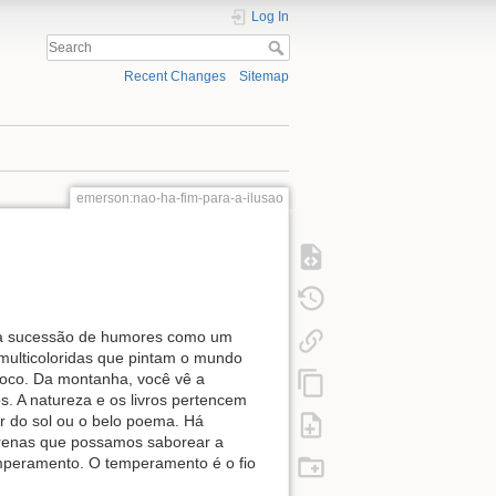
Log In
Recent Changes
Sitemap
emerson:nao-ha-fim-para-a-ilusao
uma sucessão de humores como um
 multicoloridas que pintam o mundo
oco. Da montanha, você vê a
A natureza e os livros pertencem
 do sol ou o belo poema. Há
erenas que possamos saborear a
emperamento. O temperamento é o fio