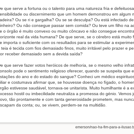
e que serve a fortuna ou o talento para uma natureza fria e defeituo
ensibilidade ou discernimento que um homem demonstrou em algum 
adeira? Ou se ri e gargalha? Ou se se desculpa? Ou está infectado 
inheiro? Ou não consegue passar sem comida? Ou teve um filho na ad
e o órgão é muito convexo ou muito côncavo e não consegue encontrar
orizonte real da vida humana? De que serve, se o cérebro está muito 
e importa o suficiente com os resultados para se estimular a experime
 teia é tecida com fios demasiado finos, muito irritável pelo prazer e 
or receber demasiado sem a devida saída?
e que serve fazer votos heróicos de melhoria, se o mesmo velho infrat
onsolo pode o sentimento religioso oferecer, quando se suspeita que
stações do ano e do estado do sangue? Conheci um médico espirituos
iliar e costumava afirmar que, se houvesse doença no fígado, o homem
rgão estivesse saudável, tornava-se unitarista. Muito humilhante é a 
xcesso hostil ou imbecilidade neutraliza a promessa do génio. Vemo
ovo, tão prontamente e com tanta generosidade prometem, mas nunca
scapam da conta; ou, se vivem, perdem-se na multidão.
emerson/nao-ha-fim-para-a-ilusao.t