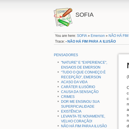
SOFIA
You are here:
SOFIA
»
Emerson
»
NÃO HÁ FIM
Trace:
NÃO HÁ FIM PARA A ILUSÃO
•
PENSADORES
"NATURE" E "EXPERIENCE",
ENSAIOS DE EMERSON
“TUDO O QUE CONHEÇO É
(
RECEPÇÃO”, EMERSON
ACASO DA VIDA
CARÁTER ILUSÓRIO
O
CAUSA DA SENSAÇÃO
c
CRIMES
c
DOR ME ENSINOU SUA
m
SUPERFICIALIDADE
a
EXISTÊNCIA
s
LEVANTA-TE NOVAMENTE,
n
VELHO CORAÇÃO!
d
NÃO HÁ FIM PARA A ILUSÃO