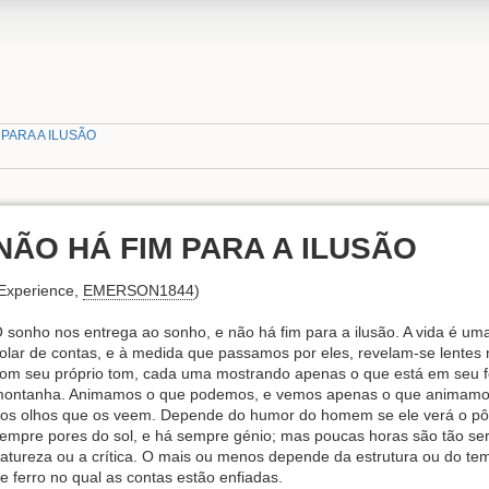
 PARA A ILUSÃO
NÃO HÁ FIM PARA A ILUSÃO
Experience,
EMERSON1844
)
 sonho nos entrega ao sonho, e não há fim para a ilusão. A vida é 
olar de contas, e à medida que passamos por eles, revelam-se lentes
om seu próprio tom, cada uma mostrando apenas o que está em seu f
ontanha. Animamos o que podemos, e vemos apenas o que animamos. 
os olhos que os veem. Depende do humor do homem se ele verá o pôr
empre pores do sol, e há sempre génio; mas poucas horas são tão s
atureza ou a crítica. O mais ou menos depende da estrutura ou do t
e ferro no qual as contas estão enfiadas.