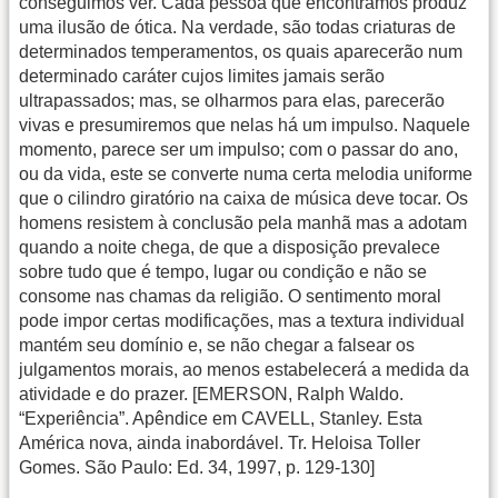
conseguimos ver. Cada pessoa que encontramos produz
uma ilusão de ótica. Na verdade, são todas criaturas de
determinados temperamentos, os quais aparecerão num
determinado caráter cujos limites jamais serão
ultrapassados; mas, se olharmos para elas, parecerão
vivas e presumiremos que nelas há um impulso. Naquele
momento, parece ser um impulso; com o passar do ano,
ou da vida, este se converte numa certa melodia uniforme
que o cilindro giratório na caixa de música deve tocar. Os
homens resistem à conclusão pela manhã mas a adotam
quando a noite chega, de que a disposição prevalece
sobre tudo que é tempo, lugar ou condição e não se
consome nas chamas da religião. O sentimento moral
pode impor certas modificações, mas a textura individual
mantém seu domínio e, se não chegar a falsear os
julgamentos morais, ao menos estabelecerá a medida da
atividade e do prazer. [EMERSON, Ralph Waldo.
“Experiência”. Apêndice em CAVELL, Stanley. Esta
América nova, ainda inabordável. Tr. Heloisa Toller
Gomes. São Paulo: Ed. 34, 1997, p. 129-130]