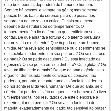
ou o belo poema, dependerá do humor do homem.
Sempre há ocasos, e sempre há gênio; mas somente
poucas horas bastante serenas para que possamos
saborear a natureza ou a crítica. O mais ou o menos
depende da estrutura ou do temperamento. O
temperamento é o fio de ferro no qual enfileiram-se as
contas. De que adianta a fortuna ou o talento para uma
natureza fria e deficiente? Que importa que um homem,
um dia, tenha revelado sensibilidade ou discernimento se
ele cochila, modorrento, em sua poltrona? Ou se ri a troco
de nada? Ou se pede desculpas? Ou está infectado de
egoísmo? Ou se pensa em seu dinheiro? Ou é glutão? Ou
teve um filho cedo demais? De que adianta o gênio, se o
órgão for demasiadamente convexo ou côncavo não
podendo, portanto, encontrar uma distância focal dentro
do horizonte real da vida humana? De que adianta, se o
cérebro for por demais frio ou quente, e o homem não tiver
um empenho tal nos resultados que este o encoraje a
experimentar e a persistir? Ou se a teia for tecida de
material exageradamente delicado, tão sensível ao prazer