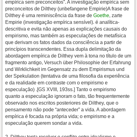
empírica sem preconceitos”. A investigação empírica sem
preconceitos de Dilthey (unbefangene Empirie)A frase de
Dilthey é uma reminiscência da frase de
Goethe
, zarte
Empirie (investigação empírica sensível). é analítica-
descritiva e evita não apenas as explicações causais do
empirismo, mas também as especulações de metafísica
que derivam os fatos dados da consciência a partir de
princípios transcendentes. Essa dupla delimitação da
abordagem empírica de Dilthey vem à tona no título de um
fragmento antigo, Versuch über Philosophie der Erfahrung
und Wirklichkeit im Gegensatz zu dem Empirismus und
der Spekulation (tentativa de uma filosofia da experiência
e da realidade em contraste com o empirismo e
especulação) .[GS XVIII, 193ss.] Tanto o empirismo
quanto a especulação ignoram o fato, tão frequentemente
observado nos escritos posteriores de Dilthey, que o
pensamento não pode “anteceder” a vida. A abordagem
empírica é focada na própria vida; o empirismo e a
especulação querem sondar a vida.
2. Dilthey tenta resolver o conflito entre idealismo e