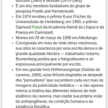
Bochum (1965) e Münster (1970-1985).
É um dos membros fundadores do grupo de
pesquisa Poetik und Hermeneutik.
Em 1974 recebeu o prêmio Kuno Fischer da
Universidade de Heidelberg; em 1980, o prêmio
Sigmund
Freud
da Academia Alemã da Língua e da
Poesia em Darmstadt.
Morreu em 28 de março de 1996 em Altenberge.
Consignada em mais de vinte obras volumosas,
sua obra se caracteriza por uma escrita densa e de
grande qualidade literária — trabalhador noturno,
Blumenberg proibia que o fotografassem e se
expressava principalmente por escrito.
Em seu grande livro Höhlenausgänge (Saídas da
caverna, 1989), esse filósofo-troglodita se despede
dos “pensadores” que sucumbem cada vez mais às
miragens da publicidade midiática — e não apenas
retoma a história das diferentes leituras do mito
platônico da caverna, mas expõe sua própria visão
da antropogênese, da condição humana e da
existência filosófica.