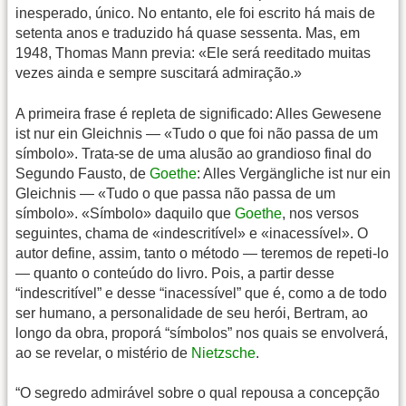
inesperado, único. No entanto, ele foi escrito há mais de
setenta anos e traduzido há quase sessenta. Mas, em
1948, Thomas Mann previa: «Ele será reeditado muitas
vezes ainda e sempre suscitará admiração.»
A primeira frase é repleta de significado: Alles Gewesene
ist nur ein Gleichnis — «Tudo o que foi não passa de um
símbolo». Trata-se de uma alusão ao grandioso final do
Segundo Fausto, de
Goethe
: Alles Vergängliche ist nur ein
Gleichnis — «Tudo o que passa não passa de um
símbolo». «Símbolo» daquilo que
Goethe
, nos versos
seguintes, chama de «indescritível» e «inacessível». O
autor define, assim, tanto o método — teremos de repeti-lo
— quanto o conteúdo do livro. Pois, a partir desse
“indescritível” e desse “inacessível” que é, como a de todo
ser humano, a personalidade de seu herói, Bertram, ao
longo da obra, proporá “símbolos” nos quais se envolverá,
ao se revelar, o mistério de
Nietzsche
.
“O segredo admirável sobre o qual repousa a concepção