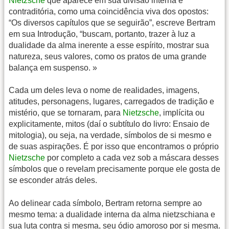
Nietzsche
que aparece em sua divisão interna e
contraditória, como uma coincidência viva dos opostos:
“Os diversos capítulos que se seguirão”, escreve Bertram
em sua Introdução, “buscam, portanto, trazer à luz a
dualidade da alma inerente a esse espírito, mostrar sua
natureza, seus valores, como os pratos de uma grande
balança em suspenso. »
Cada um deles leva o nome de realidades, imagens,
atitudes, personagens, lugares, carregados de tradição e
mistério, que se tornaram, para
Nietzsche
, implícita ou
explicitamente, mitos (daí o subtítulo do livro: Ensaio de
mitologia), ou seja, na verdade, símbolos de si mesmo e
de suas aspirações. É por isso que encontramos o próprio
Nietzsche
por completo a cada vez sob a máscara desses
símbolos que o revelam precisamente porque ele gosta de
se esconder atrás deles.
Ao delinear cada símbolo, Bertram retorna sempre ao
mesmo tema: a dualidade interna da alma nietzschiana e
sua luta contra si mesma, seu ódio amoroso por si mesma.