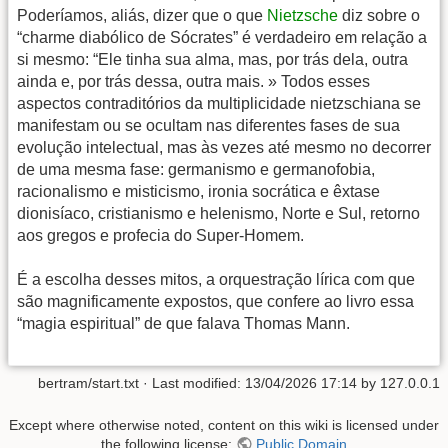
Poderíamos, aliás, dizer que o que
Nietzsche
diz sobre o
“charme diabólico de Sócrates” é verdadeiro em relação a
si mesmo: “Ele tinha sua alma, mas, por trás dela, outra
ainda e, por trás dessa, outra mais. » Todos esses
aspectos contraditórios da multiplicidade nietzschiana se
manifestam ou se ocultam nas diferentes fases de sua
evolução intelectual, mas às vezes até mesmo no decorrer
de uma mesma fase: germanismo e germanofobia,
racionalismo e misticismo, ironia socrática e êxtase
dionisíaco, cristianismo e helenismo, Norte e Sul, retorno
aos gregos e profecia do Super-Homem.
É a escolha desses mitos, a orquestração lírica com que
são magnificamente expostos, que confere ao livro essa
“magia espiritual” de que falava Thomas Mann.
bertram/start.txt
· Last modified:
13/04/2026 17:14
by
127.0.0.1
Except where otherwise noted, content on this wiki is licensed under
the following license:
Public Domain