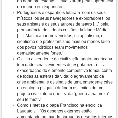
do norte protestante — rivalizaram pela supremacia
do mundo em expansão.
Portugueses e espanhóis lutaram “com os seus
místicos, os seus navegadores e exploradores, os
seus artistas e os seus autores de teatro […] pela
permanência dos ideais cristãos da Idade Média
[…]. Mas acabariam vencidos; o capitalismo, o
cientismo e o protestantismo mais ou menos laico
dos povos nórdicos eram movimentos
demasiadamente fortes.”
O ciclo ascendente da civilização anglo-americana
tem dado sinais evidentes de esgotamento — a
exacerbação do elemento competitivo tomou conta
de todas as esferas da vida; o agravamento da
crise ambiental e os sinais de uma emergente crise
da ecologia psíquica definem os limites de um
projeto civilizatório que fez da “guerra à natureza”
seu leitmotiv.
Como sintetiza o papa Francisco na encíclica
Laudato si': “Os desertos externos estão
aumentando no mundo porque os desertos internos