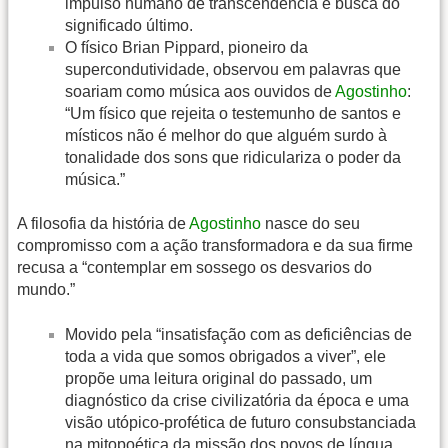
impulso humano de transcendência e busca do
significado último.
O físico Brian Pippard, pioneiro da
supercondutividade, observou em palavras que
soariam como música aos ouvidos de
Agostinho
:
“Um físico que rejeita o testemunho de santos e
místicos não é melhor do que alguém surdo à
tonalidade dos sons que ridiculariza o poder da
música.”
A filosofia da história de
Agostinho
nasce do seu
compromisso com a ação transformadora e da sua firme
recusa a “contemplar em sossego os desvarios do
mundo.”
Movido pela “insatisfação com as deficiências de
toda a vida que somos obrigados a viver”, ele
propõe uma leitura original do passado, um
diagnóstico da crise civilizatória da época e uma
visão utópico-profética de futuro consubstanciada
na mitopoética da missão dos povos de língua