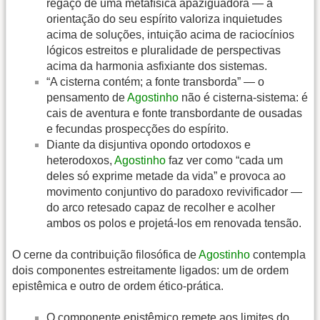
regaço de uma metafísica apaziguadora — a
orientação do seu espírito valoriza inquietudes
acima de soluções, intuição acima de raciocínios
lógicos estreitos e pluralidade de perspectivas
acima da harmonia asfixiante dos sistemas.
“A cisterna contém; a fonte transborda” — o
pensamento de
Agostinho
não é cisterna-sistema: é
cais de aventura e fonte transbordante de ousadas
e fecundas prospecções do espírito.
Diante da disjuntiva opondo ortodoxos e
heterodoxos,
Agostinho
faz ver como “cada um
deles só exprime metade da vida” e provoca ao
movimento conjuntivo do paradoxo revivificador —
do arco retesado capaz de recolher e acolher
ambos os polos e projetá-los em renovada tensão.
O cerne da contribuição filosófica de
Agostinho
contempla
dois componentes estreitamente ligados: um de ordem
epistêmica e outro de ordem ético-prática.
O componente epistêmico remete aos limites do