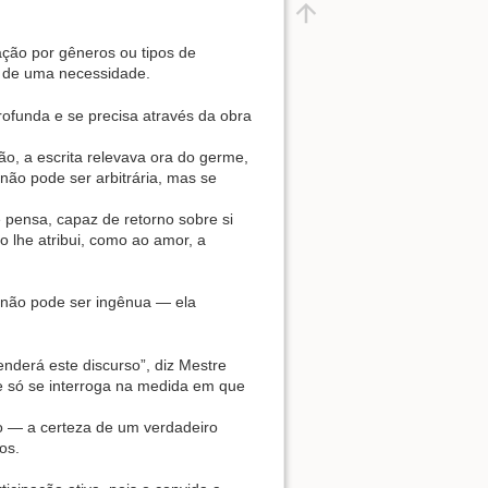
ação por gêneros ou tipos de
 de uma necessidade.
rofunda e se precisa através da obra
ão, a escrita relevava ora do germe,
ão pode ser arbitrária, mas se
 pensa, capaz de retorno sobre si
o lhe atribui, como ao amor, a
r não pode ser ingênua — ela
derá este discurso”, diz Mestre
e só se interroga na medida em que
to — a certeza de um verdadeiro
os.