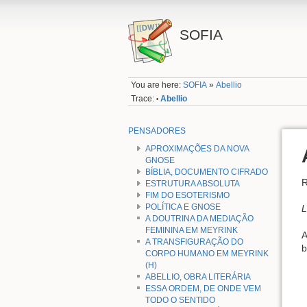
SOFIA
You are here:
SOFIA
»
Abellio
Trace:
Abellio
•
PENSADORES
APROXIMAÇÕES DA NOVA
GNOSE
BÍBLIA, DOCUMENTO CIFRADO
R
ESTRUTURA ABSOLUTA
FIM DO ESOTERISMO
POLÍTICA E GNOSE
L
A DOUTRINA DA MEDIAÇÃO
FEMININA EM MEYRINK
A
A TRANSFIGURAÇÃO DO
b
CORPO HUMANO EM MEYRINK
(H)
ABELLIO, OBRA LITERÁRIA
ESSA ORDEM, DE ONDE VEM
TODO O SENTIDO