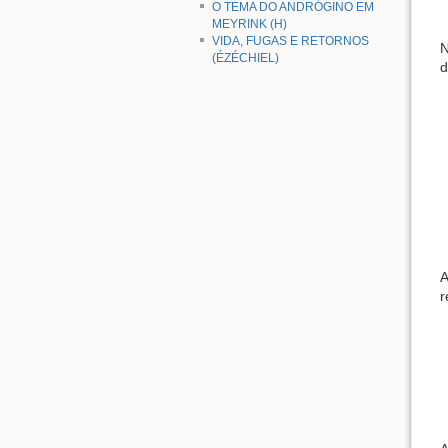
O TEMA DO ANDRÓGINO EM
MEYRINK (H)
VIDA, FUGAS E RETORNOS
N
(ÉZÉCHIEL)
d
A
r