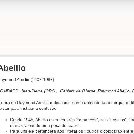
Abellio
aymond Abellio (1907-1986)
OMBARD, Jean-Pierre (ORG.). Cahiers de l’Herne. Raymond Abellio. Par
 obra de Raymond Abellio é desconcertante antes de tudo porque é difíc
astar para instalar a confusão.
Desde 1945, Abellio escreveu três “romances”, seis “ensaios”, 
diárias, além de uma peça de teatro.
Para uns ele pertencerá aos “literários”; outros o colocarão ent