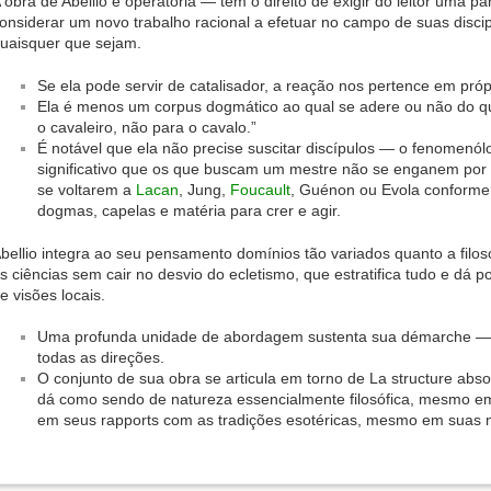
 obra de Abellio é operatória — tem o direito de exigir do leitor uma par
onsiderar um novo trabalho racional a efetuar no campo de suas discip
uaisquer que sejam.
Se ela pode servir de catalisador, a reação nos pertence em próp
Ela é menos um corpus dogmático ao qual se adere ou não do 
o cavaleiro, não para o cavalo.”
É notável que ela não precise suscitar discípulos — o fenomenól
significativo que os que buscam um mestre não se enganem por m
se voltarem a
Lacan
, Jung,
Foucault
, Guénon ou Evola conforme
dogmas, capelas e matéria para crer e agir.
bellio integra ao seu pensamento domínios tão variados quanto a filosof
s ciências sem cair no desvio do ecletismo, que estratifica tudo e dá p
e visões locais.
Uma profunda unidade de abordagem sustenta sua démarche — s
todas as direções.
O conjunto de sua obra se articula em torno de La structure abs
dá como sendo de natureza essencialmente filosófica, mesmo
em seus rapports com as tradições esotéricas, mesmo em suas 