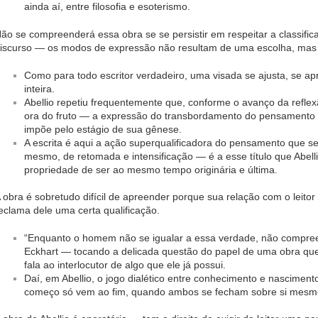
ainda aí, entre filosofia e esoterismo.
ão se compreenderá essa obra se se persistir em respeitar a classific
iscurso — os modos de expressão não resultam de uma escolha, mas
Como para todo escritor verdadeiro, uma visada se ajusta, se ap
inteira.
Abellio repetiu frequentemente que, conforme o avanço da reflex
ora do fruto — a expressão do transbordamento do pensamento n
impõe pelo estágio de sua gênese.
A escrita é aqui a ação superqualificadora do pensamento que se
mesmo, de retomada e intensificação — é a esse título que Abelli
propriedade de ser ao mesmo tempo originária e última.
 obra é sobretudo difícil de apreender porque sua relação com o leito
eclama dele uma certa qualificação.
“Enquanto o homem não se igualar a essa verdade, não compreen
Eckhart — tocando a delicada questão do papel de uma obra qu
fala ao interlocutor de algo que ele já possui.
Daí, em Abellio, o jogo dialético entre conhecimento e nascimen
começo só vem ao fim, quando ambos se fecham sobre si mesm