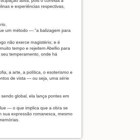
ticipação ativa, pois o convida a
linas e experiências respectivas,
rio.
que um método — “a balizagem para
ogo não exerce magistério; e é
uito tempo e rejeitem Abellio para
 seu temperamento, onde há
ia, a arte, a política, o esoterismo e
ontos de vista — ou seja, uma série
endo global, ela lança pontes em
olue — o que implica que a obra se
 em sua expressão romanesca, mesmo
memórias.