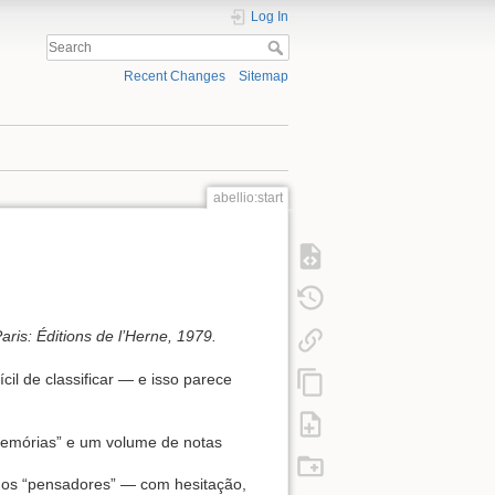
Log In
Recent Changes
Sitemap
abellio:start
is: Éditions de l’Herne, 1979.
il de classificar — e isso parece
“memórias” e um volume de notas
re os “pensadores” — com hesitação,